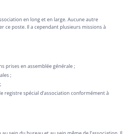
ssociation en long et en large. Aucune autre
r ce poste. Il a cependant plusieurs missions à
ons prises en assemblée générale ;
les ;
;
t le registre spécial d’association conformément à
u sein du bureau et au sein même de l’association. Il