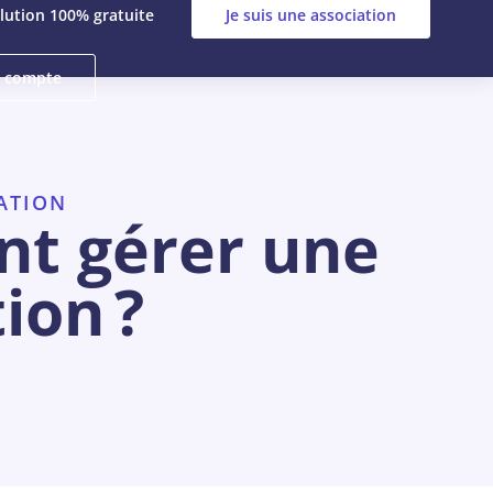
lution 100% gratuite
Je suis une association
 compte
ATION
t gérer une
ion ?